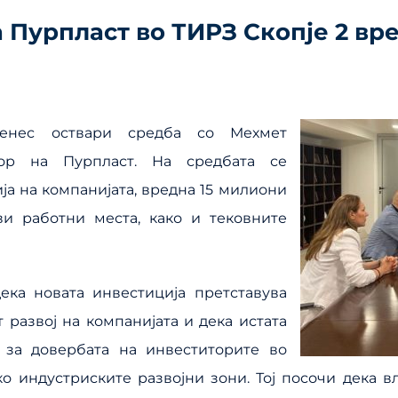
 Пурпласт во ТИРЗ Скопје 2 вр
енес оствари средба со Мехмет
ор на Пурпласт. На средбата се
ја на компанијата, вредна 15 милиони
ви работни места, како и тековните
ека новата инвестиција претставува
развој на компанијата и дека истата
 за довербата на инвеститорите во
ко индустриските развојни зони. Тој посочи дека