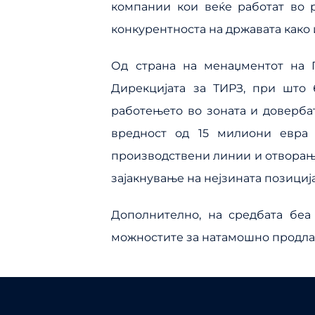
компании кои веќе работат во 
конкурентноста на државата како
Од страна на менаџментот на П
Дирекцијата за ТИРЗ, при што 
работењето во зоната и довербат
вредност од 15 милиони евра
производствени линии и отворање
зајакнување на нејзината позициј
Дополнително, на средбата беа
можностите за натамошно продла