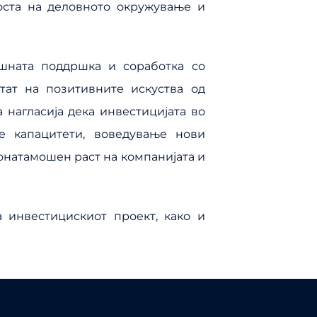
оста на деловното окружување и
ашната поддршка и соработка со
тат на позитивните искуства од
 нагласија дека инвестицијата во
 капацитети, воведување нови
онатамошен раст на компанијата и
 инвестицискиот проект, како и