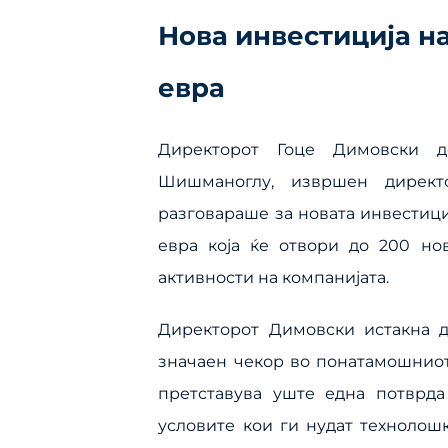
Нова инвестиција на
евра
Директорот Гоце Димовски д
Шишманоглу, извршен директ
разговараше за новата инвестици
евра која ќе отвори до 200 но
активности на компанијата.
Директорот Димовски истакна д
значаен чекор во понатамошниот 
претставува уште една потврда
условите кои ги нудат технолош