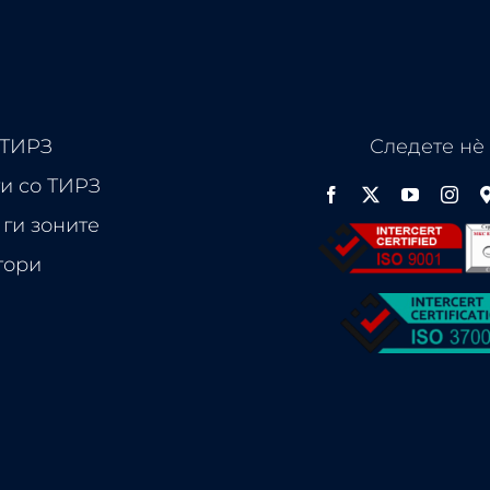
 ТИРЗ
Следете нѐ
и со ТИРЗ
ги зоните
тори