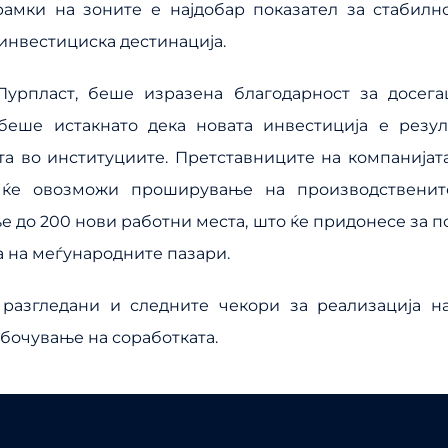
рамки на зоните е најдобар показател за стабилн
 инвестициска дестинација.
урпласт, беше изразена благодарност за досег
беше истакнато дека новата инвестиција е резул
а во институциите. Претставниците на компанијата
 ќе овозможи проширување на производствените
 до 200 нови работни места, што ќе придонесе за п
а на меѓународните пазари.
 разгледани и следните чекори за реализација на
бочување на соработката.