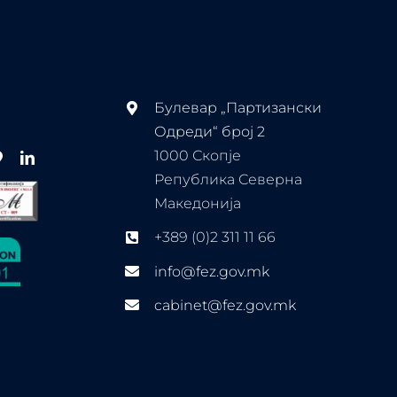
Булевар „Партизански
Одреди“ број 2
1000 Скопје
Република Северна
Македонија
+389 (0)2 311 11 66
info@fez.gov.mk
cabinet@fez.gov.mk