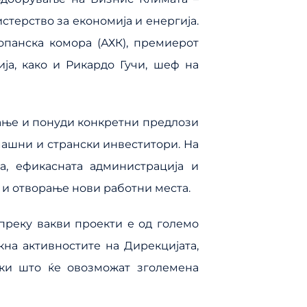
терство за економија и енергија.
опанска комора (АХК), премиерот
ја, како и Рикардо Гучи, шеф на
ање и понуди конкретни предлози
машни и странски инвеститори. На
а, ефикасната администрација и
 и отворање нови работни места.
 преку вакви проекти е од големо
кна активностите на Дирекцијата,
ки што ќе овозможат зголемена