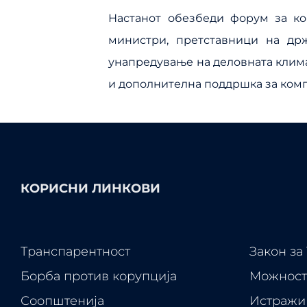
Настанот обезбеди форум за ко
министри, претставници на др
унапредување на деловната клима
и дополнителна поддршка за комп
КОРИСНИ ЛИНКОВИ
Транспарентност
Закон за
Борба против корупција
Можност
Соопштенија
Истражи 