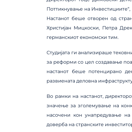
Поттикнување на Инвестициите“, 
Настанот беше отворен од стран
Христијан Мицкоски, Петра Дрек
германскиот економски тим.
Студијата ги анализираше теков
за реформи со цел создавање поа
настанот беше потенцирано дек
развиената деловна инфраструкту
Во рамки на настанот, директоро
значење за зголемување на конку
насочени кон унапредување на
доверба на странските инвестито