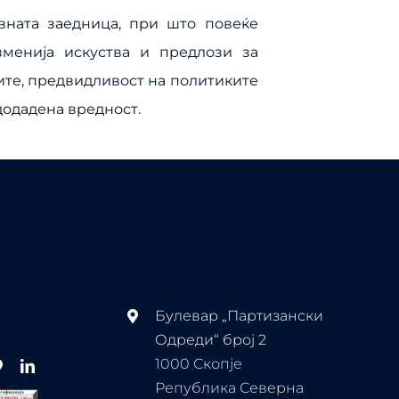
вната заедница, при што повеќе
менија искуства и предлози за
ите, предвидливост на политиките
додадена вредност.
Булевар „Партизански
Одреди“ број 2
1000 Скопје
Република Северна