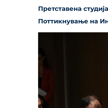
Претставена студиј
Поттикнување на И