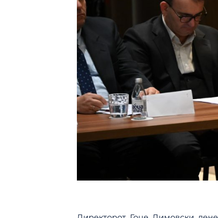
Директорот Гоце Димовски дене