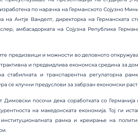
изработена по нарачка на Германското Сојузно Минис
а на Антје Ванделт, директорка на Германската ст
слер, амбасадорката на Сојузна Република Германи
ните предизвици и можности во деловното опкружув
трактивна и предвидлива економска средина за до
а стабилната и транспарентна регулаторна рамк
ра се клучни предуслови за забрзан економски раст
т Димовски посочи дека соработката со Германија
рентноста на македонската економија. Тој ги иста
 институционалната рамка и креирање на полити
ри.