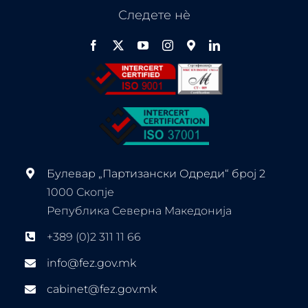
Следете нѐ
Булевар „Партизански Одреди“ број 2
1000 Скопје
Република Северна Македонија
+389 (0)2 311 11 66
info@fez.gov.mk
cabinet@fez.gov.mk