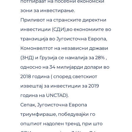
потпираат на посебни економски
зони за инвестирање.
Приливот на странските директни
инвестиции (СДИ),во економиите во
транзиција во Југоисточна Европа,
Комонвелтот на независни држави
(ЗНД) и Грузија се намалија за 28% ,
односно на 34 милијарди долари во
2018 година ( според светскиот
извештај за инвестиции за 2019
година на UNCTAD).
Сепак, Југоисточна Европа
триумфираше, победувајќи го
општиот надолен тренд, при што