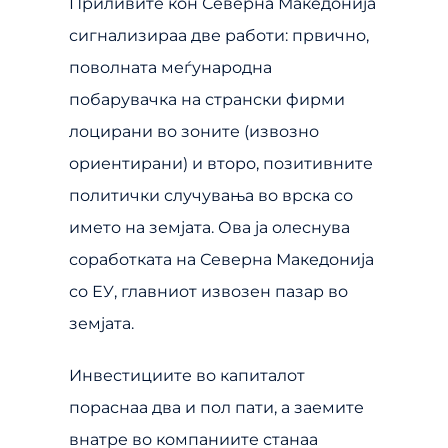
Приливите кон Северна Македонија
сигнализираа две работи: првично,
поволната меѓународна
побарувачка на странски фирми
лоцирани во зоните (извозно
ориентирани) и второ, позитивните
политички случувања во врска со
името на земјата. Ова ја олеснува
соработката на Северна Македонија
со ЕУ, главниот извозен пазар во
земјата.
Инвестициите во капиталот
пораснаа два и пол пати, а заемите
внатре во компаниите станаа