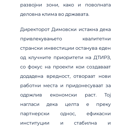
развојни зони, како и поволната
деловна клима во државата.
Директорот Димовски истакна дека
привлекувањето квалитетни
странски инвестиции останува еден
од клучните приоритети на ДТИРЗ,
со фокус на проекти кои создаваат
додадена вредност, отвораат нови
работни места и придонесуваат за
одржлив економски раст. Тој
нагласи дека целта е преку
партнерски однос, ефикасни
институции и стабилна и