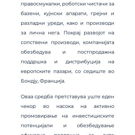
правосмукалки, роботски чистачи за
базени, кујнски апарати, грејни и
разладни уреди, како и производи
за лична нега. Покрај развојот на
сопствени производи, компанијата
обезбедува и постпродажна
поддршка и дистрибуција на
европските пазари, со седиште во
Бондју, Франција.
Oваа средба претставува уште еден
чекор во насока на активно
промовирање на инвестициските
потенцијали и обезбедување