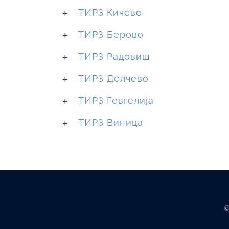
ТИРЗ Кичево
ТИРЗ Берово
ТИРЗ Радовиш
ТИРЗ Делчево
ТИРЗ Гевгелија
ТИРЗ Виница
©