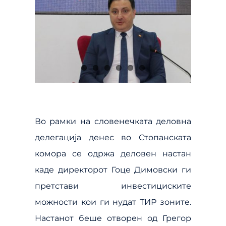
Во рамки на словенечката деловна
делегација денес во Стопанската
комора се одржа деловен настан
каде директорот Гоце Димовски ги
претстави инвестициските
можности кои ги нудат ТИР зоните.
Настанот беше отворен од Грегор