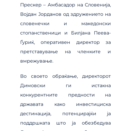
Прескер – Амбасадор на Словенија,
Војдан Јорданов од здружението на
словенечки и македонски
стопанственици и Билјана Пеева-
Ѓуриќ, оперативен директор за
претставување на членките и
вмрежување.
Во своето обраќање, директорот
Димовски ги истакна
конкурентните предности на
државата како инвестициска
дестинација, потенцирајќи ја
поддршката што ја обезбедува