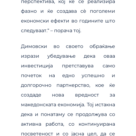
перспектива, кој ќе се реализира
фазно и ќе создава сѐ поголеми
економски ефекти во годините што
следуваат.“ – порача тој.
Димовски во своето обраќање
изрази убедување дека оваа
инвестиција претставува само
почеток на едно успешно и
долгорочно партнерство, кое ќе
создаде нова вредност за
македонската економија. Тој истакна
дека и понатаму се продолжува со
активна работа, со континуирана
посветеност и со јасна цел, да се