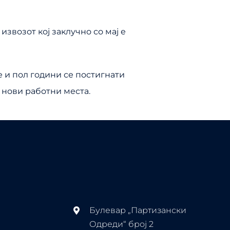
звозот кој заклучно со мај е
е и пол години се постигнати
 нови работни места.
Булевар „Партизански
Одреди“ број 2