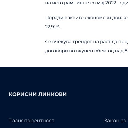
на исто рамниште со мај 2022 годи
Поради ваквите економски движења
22,91%.
Се очекува трендот на раст да пр
договори во вкупен обем од над 8
КОРИСНИ ЛИНКОВИ
Транспарентност
Закон за