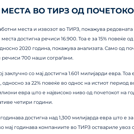
 МЕСТА ВО ТИРЗ ОД ПОЧЕТОК
аботни места и извозот во ТИРЗ, покажува редовната
 места достигна речиси 16.900. Тоа е за 15% повеќе од 
односно 2020 година, покажува анализата. Само од по
 речиси 700 наши сограѓани.
ј заклучно со мај достигна 1.601 милијарди евра. Тоа
 односно за 22% повеќе во однос на истиот период во
лиони евра што е највисоко ниво од почетокот на го
ативе четири години.
годинава достигна над 1,300 милијарда евра што е за
 во мај годинава компаниите во ТИРЗ оствариле увоз