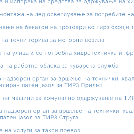
ка и испорака на средства за одржување на х
 монтажа на лед осветлување за потребите на
вање на бекатон на тротоари во тирз скопје 1 
а на течни горива за моторни возила
ба на улица 4 со потребна хидротехничка инфр
ка на работна облека за чуварска служба
на надзорен орган за вршење на технички, кв
елиран патен јазол за ТИРЗ Прилеп
ка на машини за комунално оддржување на ТИ
на надзорен орган за вршење на технички, кв
патен јазол за ТИРЗ Струга
а на услуги за такси превоз