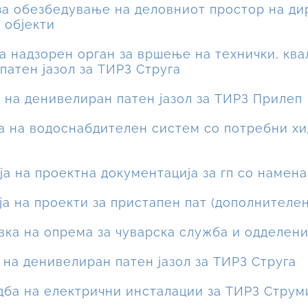
 за обезбедување на деловниот простор на дир
 објекти
на надзорен орган за вршење на технички, кв
патен јазол за ТИРЗ Струга
а на денивелиран патен јазол за ТИРЗ Прилеп
ба на водоснабдителен систем со потребни х
ија на проектна документација за гп со намен
ја на проекти за пристапен пат (дополнителен
авка на опрема за чуварска служба и одделе
а на денивелиран патен јазол за ТИРЗ Струга
едба на електрични инсталации за ТИРЗ Струм