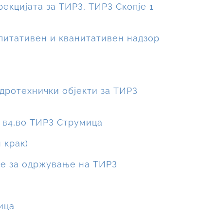
екцијата за ТИРЗ, ТИРЗ Скопје 1
алитативен и кванитативен надзор
идротехнички објекти за ТИРЗ
а в4,во ТИРЗ Струмица
 крак)
ние за одржување на ТИРЗ
ица