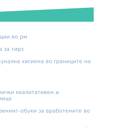
ации во рм
а за тирз
мунална хигиена во границите на
хнички квалитативен и
мица
тренинг-обуки за вработените во