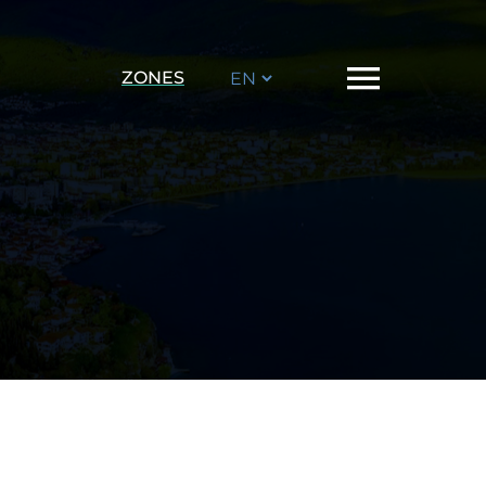
Choose
ZONES
a
language