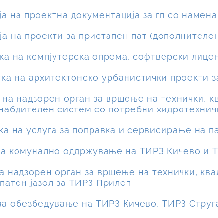
ија на проектна документација за гп со намен
ја на проекти за пристапен пат (дополнителен
вка на компјутерска опрема, софтверски лице
тка на архитектонско урбанистички проекти 
р на надзорен орган за вршење на технички, 
снабдителен систем со потребни хидротехнич
вка на услуга за поправка и сервисирање на 
 за комунално оддржување на ТИРЗ Кичево и 
на надзорен орган за вршење на технички, кв
патен јазол за ТИРЗ Прилеп
 за обезбедување на ТИРЗ Кичево, ТИРЗ Стру