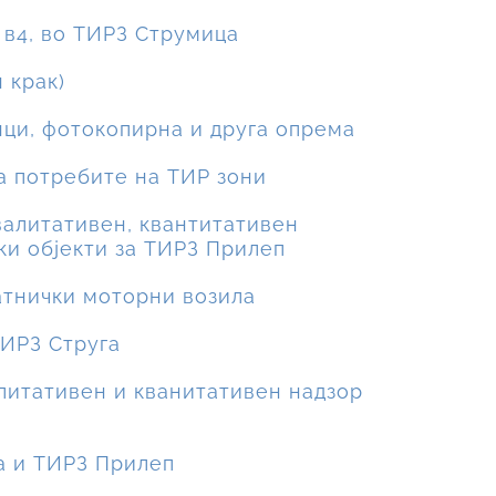
а в4, во ТИРЗ Струмица
 крак)
нци, фотокопирна и друга опрема
за потребите на ТИР зони
квалитативен, квантитативен
ки објекти за ТИРЗ Прилеп
патнички моторни возила
ТИРЗ Струга
алитативен и кванитативен надзор
га и ТИРЗ Прилеп