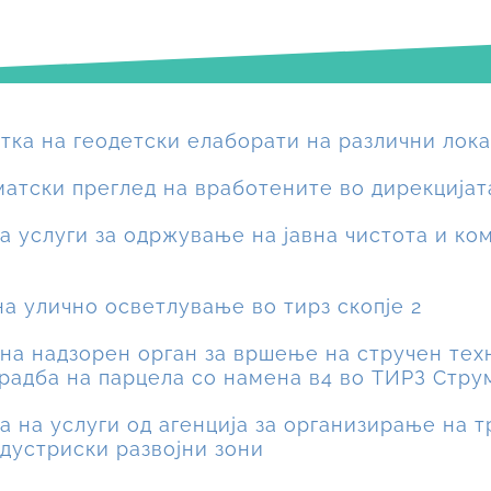
отка на геодетски елаборати на различни лок
матски преглед на вработените во дирекцијат
на услуги за одржување на јавна чистота и ко
на улично осветлување во тирз скопје 2
р на надзорен орган за вршење на стручен те
градба на парцела со намена в4 во ТИРЗ Стру
ка на услуги од агенција за организирање на 
дустриски развојни зони