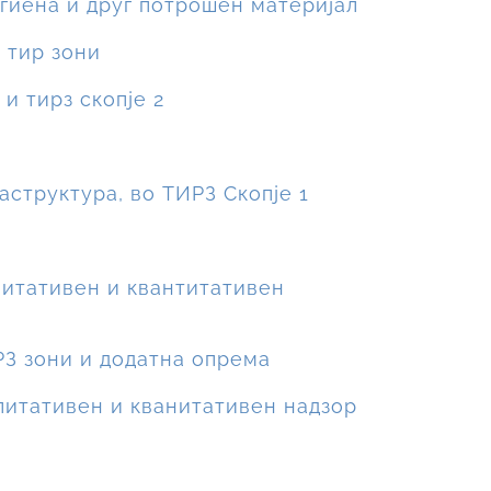
игиена и друг потрошен материјал
 тир зони
и тирз скопје 2
аструктура, во ТИРЗ Скопје 1
алитативен и квантитативен
РЗ зони и додатна опрема
алитативен и кванитативен надзор