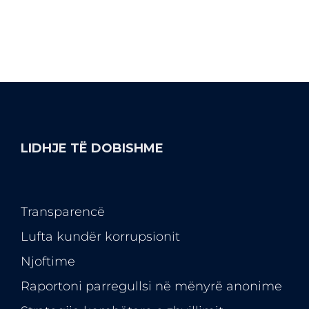
LIDHJE TË DOBISHME
Transparencë
Lufta kundër korrupsionit
Njoftime
Raportoni parregullsi në mënyrë anonime