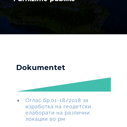
Dokumentet
Оглас бр.01-18/2018 за
изработка на геодетски
елаборати на различни
локации во рм