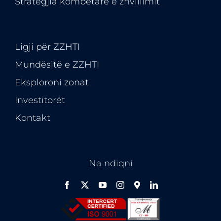
Strategjia kombëtare e zhvillimit
Ligji për ZZHTI
Mundësitë e
ZZHTI
Eksploroni zonat
Investitorët
Kontakt
Na ndiqni