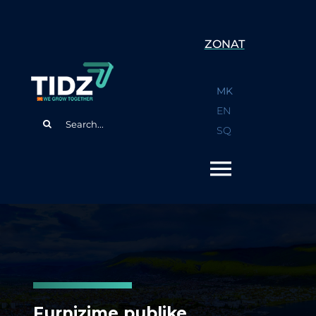
Skip
to
ZONAT
content
MK
EN
Search
SQ
for:
Furnizime publike