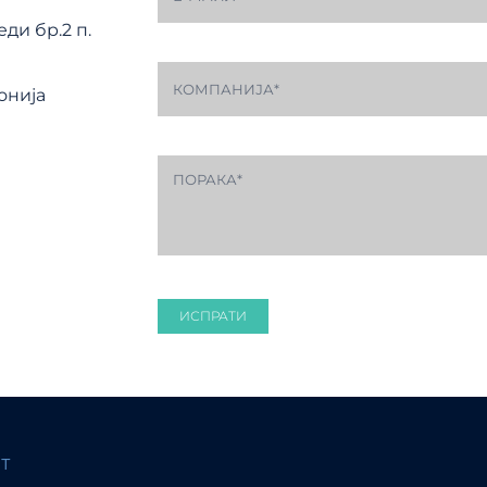
ди бр.2 п.
онија
ИСПРАТИ
т