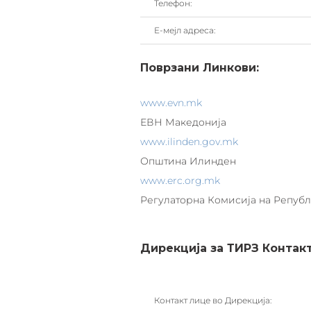
Телефон:
Е-мејл адреса:
Поврзани Линкови:
www.evn.mk
ЕВН Македонија
www.ilinden.gov.mk
Општина Илинден
www.erc.org.mk
Регулаторна Комисија на Репуб
Дирекција за ТИРЗ Конта
Контакт лице во Дирекција: