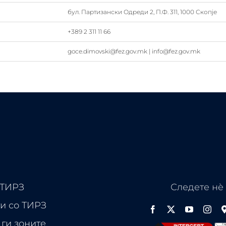
бул. Партизански Одреди 2, П.Ф. 311, 1000 Скопје
+389 2 311 11 66
goce.dimovski@fez.gov.mk | info@fez.gov.mk
 ТИРЗ
Следете нѐ
и со ТИРЗ
ги зоните