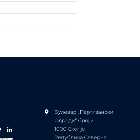
Булевар „Партизански
Одреди“ број 2
1000 Скопје
Република Северна