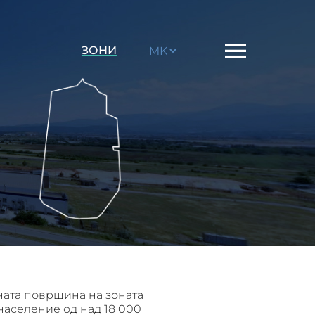
Choose
ЗОНИ
a
language
ната површина на зоната
 население од над 18 000