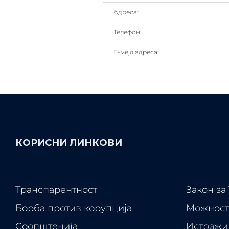
Адреса::
Телефон:
Е-мејл адреса:
КОРИСНИ ЛИНКОВИ
Транспарентност
Закон за
Борба против корупција
Можност
Соопштенија
Истражи 