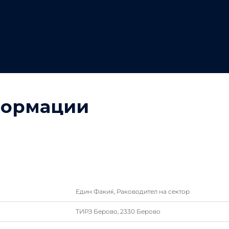
формации
Един Факиќ, Раководител на сектор
ТИРЗ Берово, 2330 Берово