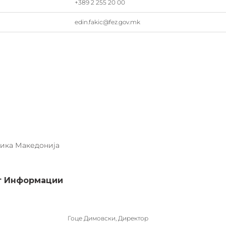
+389 2 255 20 00
edin.fakic@fez.gov.mk
лика Македонија
кт Информации
Гоце Димовски, Директор