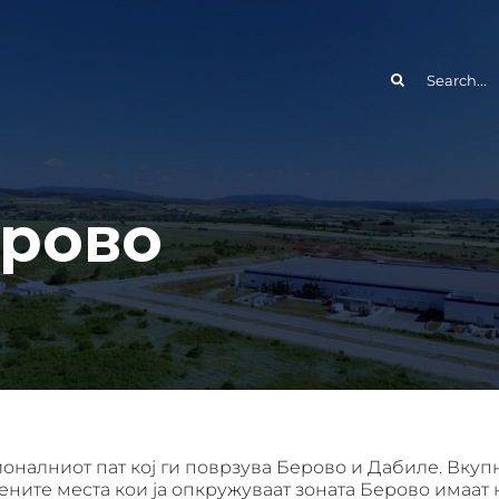
Search
for:
ерово
ионалниот пат кој ги поврзува Берово и Дабиле. Вкуп
лените места кои ја опкружуваат зоната Берово имаат