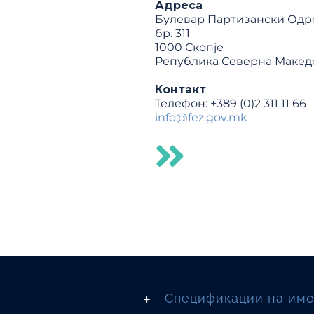
Адреса
Булевар Партизански Одре
бр. 311
1000 Скопје
Република Северна Макед
Контакт
Телефон: +389 (0)2 311 11 66
info@fez.gov.mk
Спецификации на имо