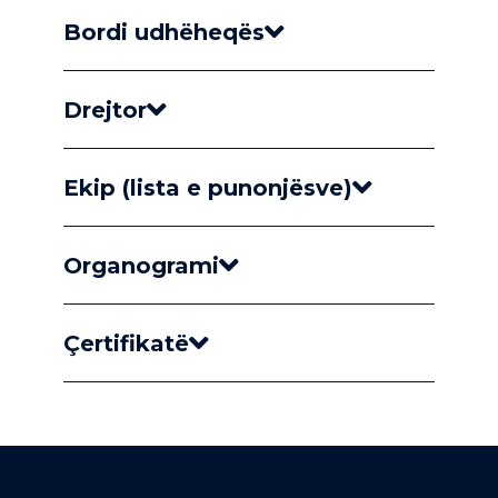
Bordi udhëheqës
Drejtor
Ekip (lista e punonjësve)
Organogrami
Çertifikatë