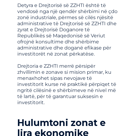
Detyra e Drejtorisë së ZZHTI është të
vendosë nga një qendër shërbimi në çdo
zonë industriale, përmes së cilës njësitë
administrative të Drejtorisë së ZZHTI dhe
zyrat e Drejtorisë Doganore të
Republikës së Maqedonisë së Veriut
ofrojnë konsultime dhe shërbime
administrative dhe doganë efikase për
investitorët në zonat përkatëse.
Drejtoria e ZZHTI merrë përsipër
zhvillimin e zonave si mision primar, ku
menaxhohet sipas nevojave të
investitorit kurse në praktikë përpiqet të
ngritë cilësinë e shërbimeve në nivel më
të lartë, për të garantuar suksesin e
investitorit.
Hulumtoni zonat e
lira ekonomike