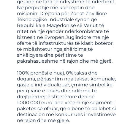
që janë në faza të ndryshme të ndërtimit.
Në përputhje me konceptin dhe
misionin, Drejtoria për Zonat Zhvilliore
Teknologjike Industriale synon që
Republika e Maqedonisë së Veriut të
rritet në një qendër ndërkombëtare të
biznesit në Evropën Juglindore me një
ofertë të infrastrukturës të klasit botëror,
të mbështetur nga shërbime të
shkëlqyera dhe përfitime të
pakrahasueshme në rajon dhe më gjerë.
100% pronësi e huaj, 0% taksa dhe
dogana, përjashtim nga taksat komunale,
qasje e individualizuar, çmime simbolike
për qiranë e tokës dhe ndihmë të
drejtpërdrejtë shtetërore deri në
1.000.000 euro janë vetëm një segment i
paketës së ofruar, që e bënë të dallohet si
destinacion më konkurrues i investimeve
në rajon dhe më gjerë.