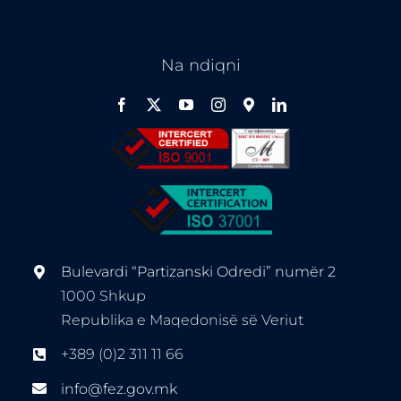
Na ndiqni
Bulevardi “Partizanski Odredi” numër 2
1000 Shkup
Republika e Maqedonisë së Veriut
+389 (0)2 311 11 66
info@fez.gov.mk