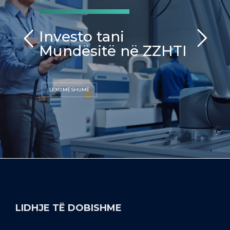
Investo tani
Mundësitë në ZZHTI
LEXO MË SHUMË
LIDHJE TË DOBISHME