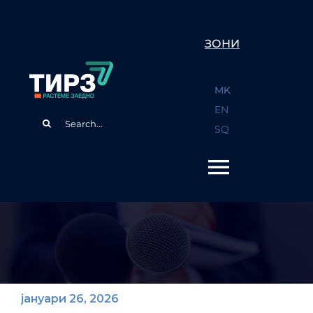
Skip
to
ЗОНИ
content
MK
EN
Search
SQ
for:
јануари 26, 2026