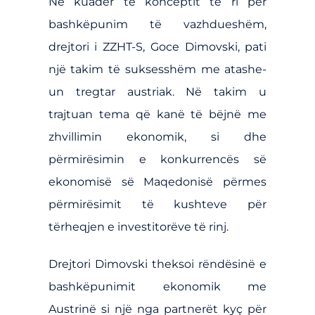
Në kuadër të konceptit të ri për
bashkëpunim të vazhdueshëm,
drejtori i ZZHT-S, Goce Dimovski, pati
një takim të suksesshëm me atashe-
un tregtar austriak. Në takim u
trajtuan tema që kanë të bëjnë me
zhvillimin ekonomik, si dhe
përmirësimin e konkurrencës së
ekonomisë së Maqedonisë përmes
përmirësimit të kushteve për
tërheqjen e investitorëve të rinj.
Drejtori Dimovski theksoi rëndësinë e
bashkëpunimit ekonomik me
Austrinë si një nga partnerët kyç për