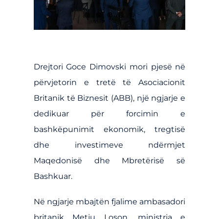
Drejtori Goce Dimovski mori pjesë në
përvjetorin e tretë të Asociacionit
Britanik të Biznesit (ABB), një ngjarje e
dedikuar për forcimin e
bashkëpunimit ekonomik, tregtisë
dhe investimeve ndërmjet
Maqedonisë dhe Mbretërisë së
Bashkuar.
Në ngjarje mbajtën fjalime ambasadori
britanik Metju Loson, ministrja e