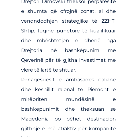
Drejtori Dimovski theksoi përparësitë
e shumta që ofrojnë zonat, si dhe
vendndodhjen strategjike të ZZHTI
Shtip, fuqinë punëtore të kualifikuar
dhe mbështetjen e dhënë nga
Drejtoria në bashkëpunim me
Qeverinë për të gjitha investimet me
vlerë të lartë të shtuar.
Përfaqësuesit e ambasadës italiane
dhe këshillit rajonal të Piemont e
mirëpritën mundësinë e
bashkëpunimit dhe theksuan se
Maqedonia po bëhet destinacion
gjithnjë e më atraktiv për kompanitë