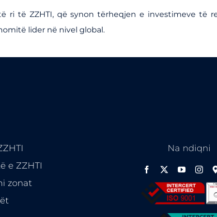
ë ri të ZZHTI, që synon tërheqjen e investimeve të re
itë lider në nivel global.
 ZZHTI
Na ndiqni
të e
ZZHTI
ni zonat
rët