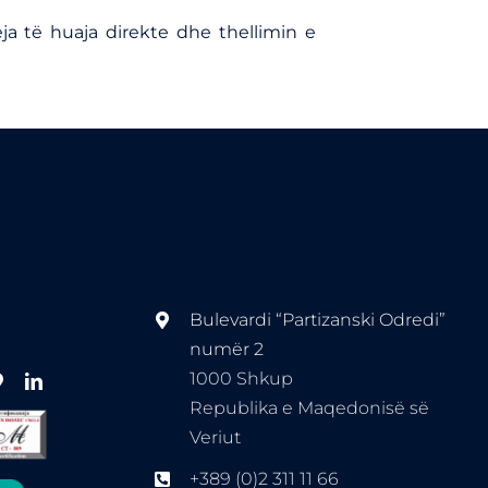
ja të huaja direkte dhe thellimin e
Bulevardi “Partizanski Odredi”
numër 2
1000 Shkup
Republika e Maqedonisë së
Veriut
+389 (0)2 311 11 66