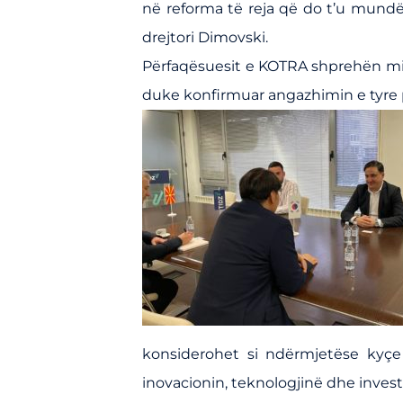
në reforma të reja që do t’u mundë
drejtori Dimovski.
Përfaqësuesit e KOTRA shprehën mi
duke konfirmuar angazhimin e tyre 
konsiderohet si ndërmjetëse kyç
inovacionin, teknologjinë dhe inves