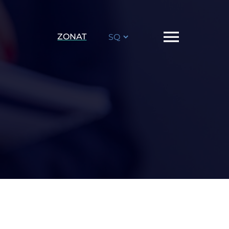
Zgjidhni
ZONAT
gjuhë