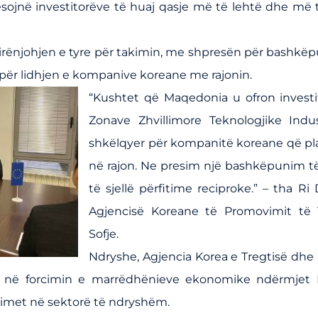
sojnë investitorëve të huaj qasje më të lehtë dhe më
rënjohjen e tyre për takimin, me shpresën për bashk
për lidhjen e kompanive koreane me rajonin.
“Kushtet që Maqedonia u ofron investi
Zonave Zhvillimore Teknologjike Indus
shkëlqyer për kompanitë koreane që plan
në rajon. Ne presim një bashkëpunim 
të sjellë përfitime reciproke.” – tha Ri
Agjencisë Koreane të Promovimit të 
Sofje.
Ndryshe, Agjencia Korea e Tregtisë dh
e në forcimin e marrëdhënieve ekonomike ndërmjet K
timet në sektorë të ndryshëm.