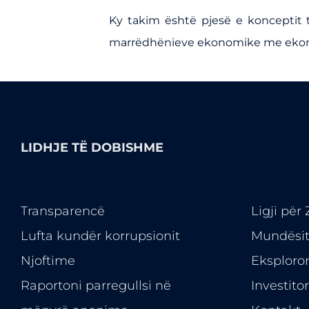
Ky takim është pjesë e konceptit t
marrëdhënieve ekonomike me ekonom
LIDHJE TË DOBISHME
Transparencë
Ligji për
Lufta kundër korrupsionit
Mundësi
Njoftime
Eksploro
Raportoni parregullsi në
Investito