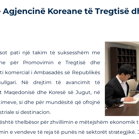
 Agjencinë Koreane të Tregtisë 
, sot pati një takim të suksesshëm me
eane për Promovimin e Tregtisë dhe
i komercial i Ambasadës së Republikës
ullgari. Në drejtim të avancimit të
 Maqedonisë dhe Koresë së Jugut, në
timeve, si dhe për mundësitë që ofrojnë
riale si destinacion.
është thelbësor për zhvillimin e mëtejshëm ekonomik 
rijimin e vendeve të reja të punës në sektorët strategji