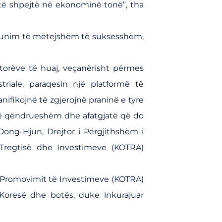
 të shpejtë në ekonominë tonë”, tha
ëpunim të mëtejshëm të suksesshëm,
torëve të huaj, veçanërisht përmes
triale, paraqesin një platformë të
ifikojnë të zgjerojnë praninë e tyre
të qëndrueshëm dhe afatgjatë që do
 Dong-Hjun, Drejtor i Përgjithshëm i
Tregtisë dhe Investimeve (KOTRA)
e Promovimit të Investimeve (KOTRA)
oresë dhe botës, duke inkurajuar