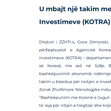
U mbajt një takim me
Investimeve (KOTRA)
Drejtori i ZZHTI-s, Goce Dimovski
përfaqësuesit e Agjencisë Kor
Investimeve (KOTRA) – departament
së Koresë, me seli në Sofje, B
bashkëpunimit ekonomik ndërmjet
takim u bisedua për nxitjen e inves
Zonat Zhvillimore Teknologjike Indust
“Bashkëpunimi me Korenë e Jugut 
të reja për rritjen e tregtisë dhe k