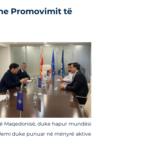
dhe Promovimit të
të Maqedonisë, duke hapur mundësi
kë. Jemi duke punuar në mënyrë aktive