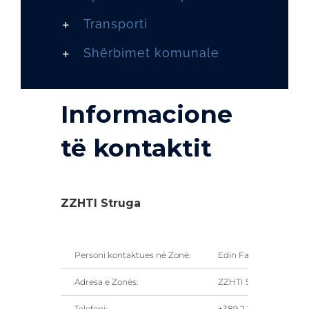
Transporti
Shërbimet komunale
Informacione
të kontaktit
ZZHTI Struga
Personi kontaktues në Zonë:
Edin Fakic, Shefe e sek
Adresa e Zonës:
ZZHTI Shkup 1, 1041 Il
Telefoni:
+389 2 255 20 00