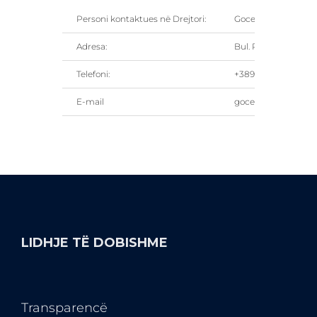
Personi kontaktues në Drejtori:
Goce Dimovski, Drej
Adresa:
Bul. Partizanski Odre
Telefoni:
+389 2 311 11 66
E-mail
goce.dimovski@fez.
LIDHJE TË DOBISHME
Transparencë