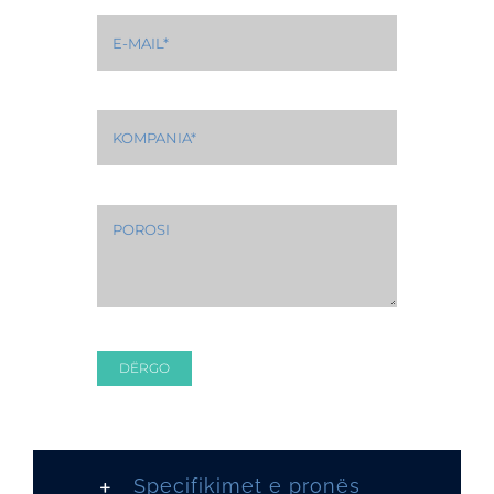
DËRGO
Specifikimet e pronës