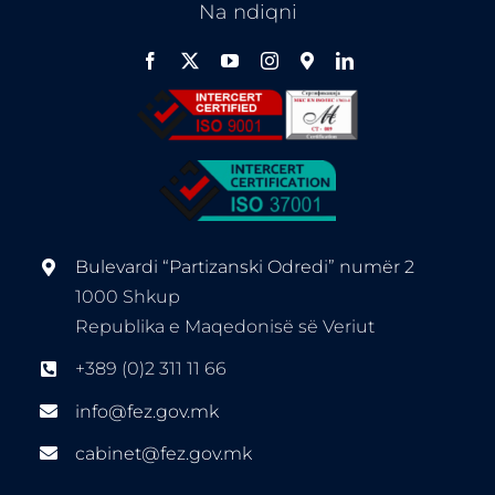
Na ndiqni
Bulevardi “Partizanski Odredi” numër 2
1000 Shkup
Republika e Maqedonisë së Veriut
+389 (0)2 311 11 66
info@fez.gov.mk
cabinet@fez.gov.mk