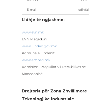
E-mail
edin.fakic@fez.gov.mk
Lidhje të ngjashme:
www.evn.mk
EVN Maqedoni
www.ilinden.gov.mk
Komuna e Ilindenit
www.erc.org.mk
Komisioni Rregullativ i Republikës së
Maqedonisë
Drejtoria për Zona Zhvillimore
Teknologjike Industriale