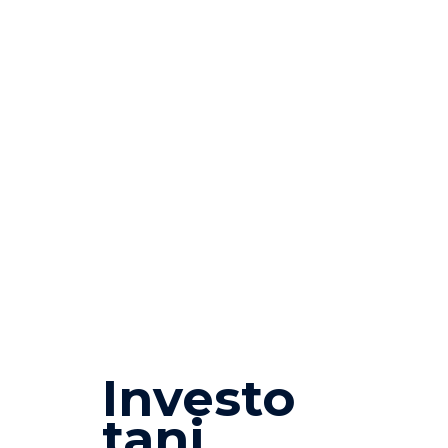
Investo
tani