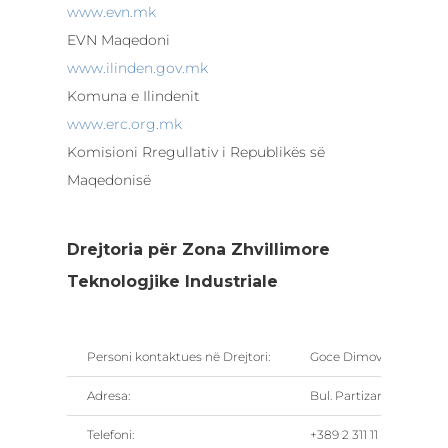
www.evn.mk
EVN Maqedoni
www.ilinden.gov.mk
Komuna e Ilindenit
www.erc.org.mk
Komisioni Rregullativ i Republikës së
Maqedonisë
Drejtoria për Zona Zhvillimore
Teknologjike Industriale
Personi kontaktues në Drejtori:
Goce Dimovski, Drejtor
Adresa:
Bul. Partizanski Odredi,n
Telefoni:
+389 2 311 11 66