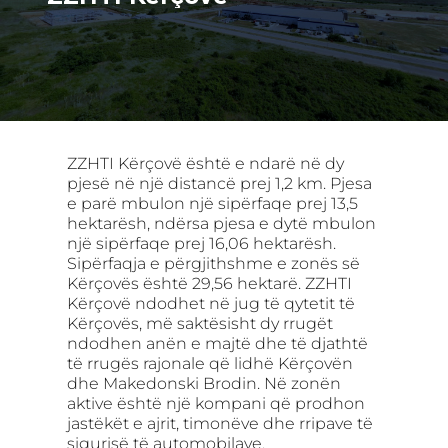
ZZHTI Kërçovë është e ndarë në dy
pjesë në një distancë prej 1,2 km. Pjesa
e parë mbulon një sipërfaqe prej 13,5
hektarësh, ndërsa pjesa e dytë mbulon
një sipërfaqe prej 16,06 hektarësh.
Sipërfaqja e përgjithshme e zonës së
Kërçovës është 29,56 hektarë. ZZHTI
Kërçovë ndodhet në jug të qytetit të
Kërçovës, më saktësisht dy rrugët
ndodhen anën e majtë dhe të djathtë
të rrugës rajonale që lidhë Kërçovën
dhe Makedonski Brodin. Në zonën
aktive është një kompani që prodhon
jastëkët e ajrit, timonëve dhe rripave të
sigurisë të automobilave.