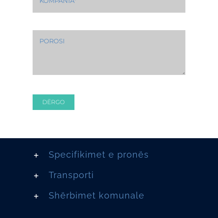
DËRGO
Specifikimet e pronës
Transporti
Shërbimet komunale