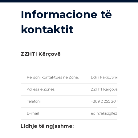
Informacione të
kontaktit
ZZHTI Kërçovë
Personi kontaktues në Zonë:
Edin Fakic, Shefe e sektori
Adresa e Zonës:
ZZHTI Kërçovë, 6250 Kërç
Telefoni:
+389 2 255 20 00
E-mail
edin.fakic@fez.gov.mk
Lidhje të ngjashme: