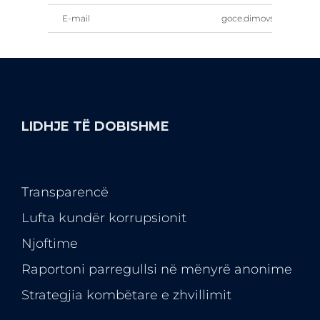
E-mail
goce.dimovski@fez.gov.
LIDHJE TË DOBISHME
Transparencë
Lufta kundër korrupsionit
Njoftime
Raportoni parregullsi në mënyrë anonime
Strategjia kombëtare e zhvillimit