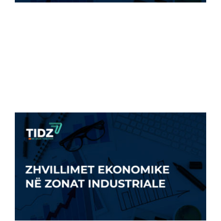
ZZHTI QË NGA FILLIMI I VITIT HAP MBI 1100
[...]
8 Gusht, 2022