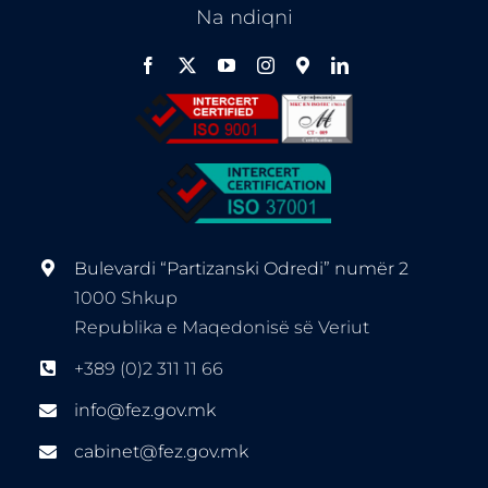
Na ndiqni
Bulevardi “Partizanski Odredi” numër 2
1000 Shkup
Republika e Maqedonisë së Veriut
+389 (0)2 311 11 66
info@fez.gov.mk
cabinet@fez.gov.mk