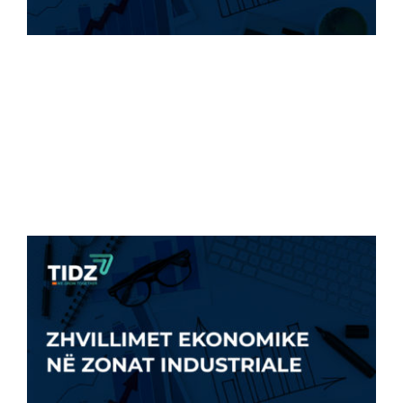
700 PUNË TË REJA NË ZZHTI QË NË
FILLIM [...]
11 Qershor, 2023