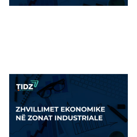
ZZHTI: 2000 VENDE TË REJA TË PUNËS QË
NGA [...]
6 Nëntor, 2022