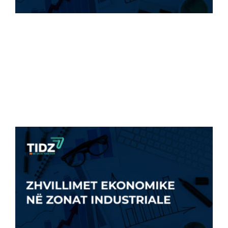
ZZHTI – NIVELI MË I LARTË I EKSPORTIT
PREJ [...]
12 Dhjetor, 2022