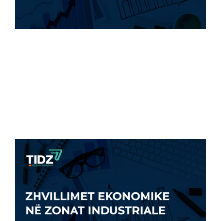
Rritja e vendeve të punës vazhdon - rritja e
[...]
11 Maj, 2024