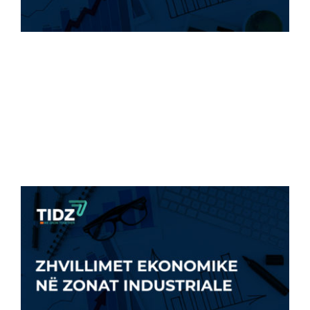
VAZHDON RRITJA E PUNËS NË ZZHTI –
900 PUNËSIME [...]
7 Gusht, 2023