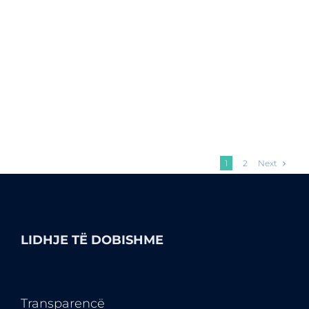
RRITJA VAZHDON EDHE NË VITIN 2022
Kompanitë aktive në zonat [...]
6 Shkurt, 2022
Next
1
2
LIDHJE TË DOBISHME
Transparencë