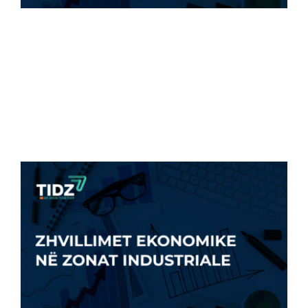
VAZHDON TRENDI I RRITJES NË ZZHTI –
MBI 1300 [...]
10 Shtator, 2022